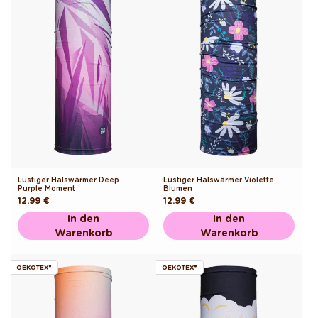
Lustiger Halswärmer Deep
Lustiger Halswärmer Violette
Purple Moment
Blumen
Normaler
12.99 €
Normaler
12.99 €
Preis
Preis
In den
In den
Warenkorb
Warenkorb
OEKOTEX®
OEKOTEX®