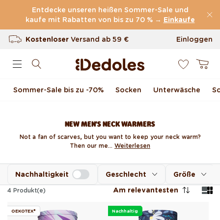
Direkt zum Inhalt
Entdecke unseren heißen Sommer-Sale und
kaufe mit Rabatten von bis zu 70 % →
(60.227 Bewertungen)
Einkaufe
Kostenloser
Versand ab
59 €
Einloggen
0
100 Tage Rückgaberecht
Warenkor
Unser originelles Design
Sommer-Sale bis zu -70 %
Socken
Unterwäsche
S
Schnell & zuverlässig
NEW MEN'S NECK WARMERS
Not a fan of scarves, but you want to keep your neck warm?
Then our me...
Weiterlesen
Nachhaltigkeit
Geschlecht
Größe
Am relevantesten
4
Produkt(e)
OEKOTEX®
Nachhaltig