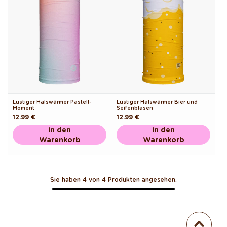
Lustiger Halswärmer Pastell-
Lustiger Halswärmer Bier und
Moment
Seifenblasen
Normaler
12.99 €
Normaler
12.99 €
Preis
Preis
In den
In den
Warenkorb
Warenkorb
Sie haben 4 von 4 Produkten angesehen.