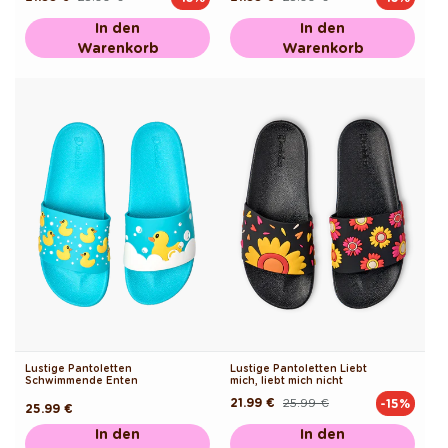
Preis
Preis
In den
In den
Warenkorb
Warenkorb
Lustige Pantoletten
Lustige Pantoletten Liebt
Schwimmende Enten
mich, liebt mich nicht
21.99 €
25.99 €
-15%
Normaler
Verkaufspreis
Normaler
25.99 €
Preis
Preis
In den
In den