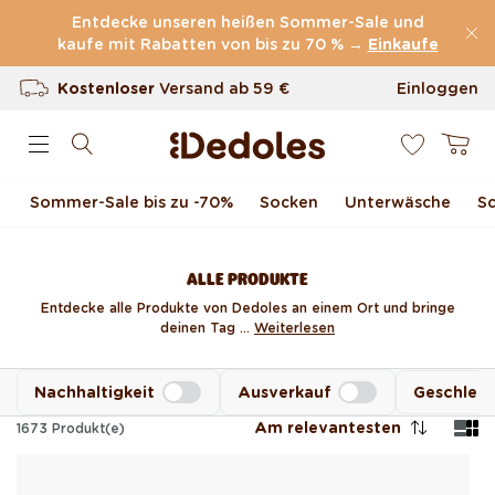
Direkt zum Inhalt
Entdecke unseren heißen Sommer-Sale und
kaufe mit Rabatten von bis zu 70 % →
(60.199 Bewertungen)
Einkaufe
Kostenloser
Versand ab
59 €
Einloggen
0
100 Tage Rückgaberecht
Warenkor
Unser originelles Design
Sommer-Sale bis zu -70 %
Socken
Unterwäsche
S
Schnell & zuverlässig
ALLE PRODUKTE
Entdecke alle Produkte von Dedoles an einem Ort und bringe
deinen Tag ...
Weiterlesen
Nachhaltigkeit
Ausverkauf
Geschlec
Am relevantesten
1673
Produkt(e)