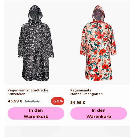
Regenmantel Städtische
Regenmantel
Kritzeleien
Mohnblumengarten
43.99 €
54.99 €
-20%
Normaler
Verkaufspreis
Normaler
54.99 €
Preis
Preis
In den
In den
Warenkorb
Warenkorb