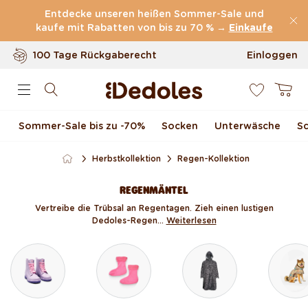
(60.231 Bewertungen)
Direkt zum Inhalt
Entdecke unseren heißen Sommer-Sale und
kaufe mit Rabatten von bis zu 70 % →
Kostenloser
Versand ab
59 €
Einkaufe
100 Tage Rückgaberecht
Einloggen
0
Unser originelles Design
Warenkor
Schnell & zuverlässig
Sommer-Sale bis zu -70 %
Socken
Unterwäsche
S
Herbstkollektion
Regen-Kollektion
REGENMÄNTEL
Vertreibe die Trübsal an Regentagen. Zieh einen lustigen
Dedoles-Regen...
Weiterlesen