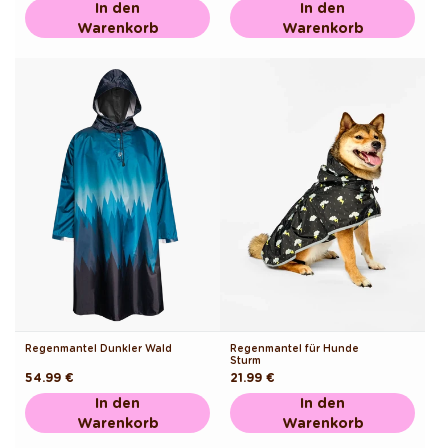
In den
In den
Warenkorb
Warenkorb
Regenmantel Dunkler Wald
Regenmantel für Hunde
Sturm
Normaler
54.99 €
Normaler
21.99 €
Preis
Preis
In den
In den
Warenkorb
Warenkorb