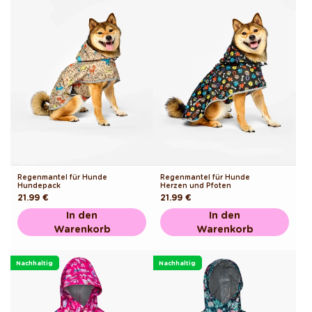
Regenmantel für Hunde
Regenmantel für Hunde
Hundepack
Herzen und Pfoten
Normaler
21.99 €
Normaler
21.99 €
Preis
Preis
In den
In den
Warenkorb
Warenkorb
Nachhaltig
Nachhaltig