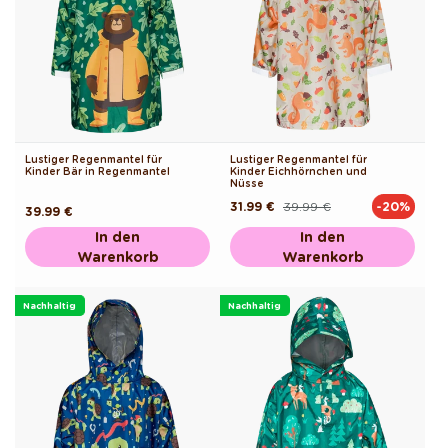
Lustiger Regenmantel für
Lustiger Regenmantel für
Kinder Bär in Regenmantel
Kinder Eichhörnchen und
Nüsse
31.99 €
39.99 €
-20%
Normaler
Verkaufspreis
Normaler
39.99 €
Preis
Preis
In den
In den
Warenkorb
Warenkorb
Nachhaltig
Nachhaltig