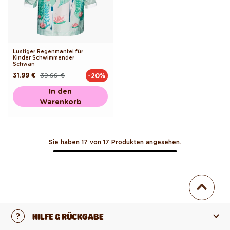
Lustiger Regenmantel für
Kinder Schwimmender
Schwan
31.99 €
39.99 €
-20%
Normaler
Verkaufspreis
Preis
In den
Warenkorb
Sie haben 17 von 17 Produkten angesehen.
HILFE & RÜCKGABE