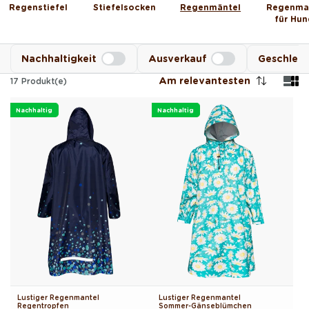
Regenstiefel
Stiefelsocken
Regenmäntel
Regenma
für Hu
Nachhaltigkeit
Ausverkauf
Geschlec
Am relevantesten
17
Produkt(e)
Nachhaltig
Nachhaltig
Lustiger Regenmantel
Lustiger Regenmantel
Regentropfen
Sommer-Gänseblümchen