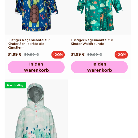
Lustiger Regenmantel für
Lustiger Regenmantel für
Kinder Schildkröte die
Kinder Waldfreunde
Künstlerin
31.99 €
39.99 €
31.99 €
39.99 €
-20%
-20%
Normaler
Verkaufspreis
Normaler
Verkaufspreis
Preis
Preis
In den
In den
Warenkorb
Warenkorb
Nachhaltig