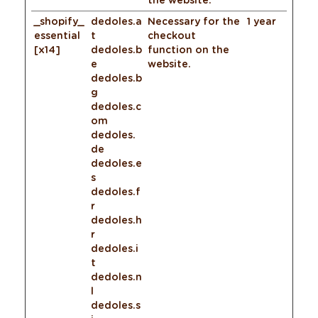
_shopify_
dedoles.a
Necessary for the
1 year
essential
t
checkout
[x14]
dedoles.b
function on the
e
website.
dedoles.b
g
dedoles.c
om
dedoles.
de
dedoles.e
s
dedoles.f
r
dedoles.h
r
dedoles.i
t
dedoles.n
l
dedoles.s