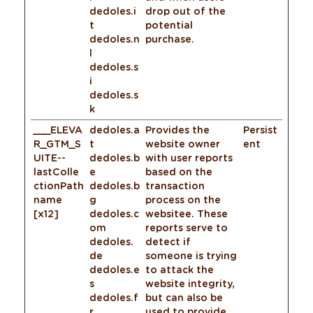
dedoles.i
drop out of the
t
potential
dedoles.n
purchase.
l
dedoles.s
i
dedoles.s
k
___ELEVA
dedoles.a
Provides the
Persist
R_GTM_S
t
website owner
ent
UITE--
dedoles.b
with user reports
lastColle
e
based on the
ctionPath
dedoles.b
transaction
name
g
process on the
[x12]
dedoles.c
websitee. These
om
reports serve to
dedoles.
detect if
de
someone is trying
dedoles.e
to attack the
s
website integrity,
dedoles.f
but can also be
r
used to provide