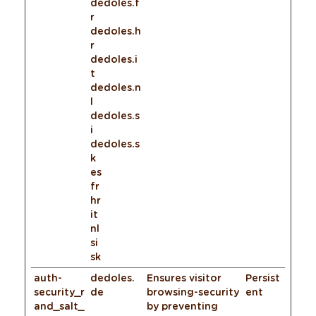
dedoles.f
r
dedoles.h
r
dedoles.i
t
dedoles.n
l
dedoles.s
i
dedoles.s
k
es
fr
hr
it
nl
si
sk
auth-
dedoles.
Ensures visitor
Persist
security_r
de
browsing-security
ent
and_salt_
by preventing