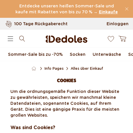
(60.199 Bewertungen)
Direkt zum Inhalt
Entdecke unseren heißen Sommer-Sale und
kaufe mit Rabatten von bis zu 70 % →
Kostenloser
Versand ab
59 €
Einkaufe
100 Tage Rückgaberecht
Einloggen
0
Unser originelles Design
Warenkor
Schnell & zuverlässig
Sommer-Sale bis zu -70 %
Socken
Unterwäsche
S
Info Pages
Alles über Einkauf
COOKIES
Um die ordnungsgemäße Funktion dieser Website
zu gewährleisten, speichern wir manchmal kleine
Datendateien, sogenannte Cookies, auf Ihrem
Gerät. Dies ist eine gängige Praxis für die meisten
großen Websites.
Was sind Cookies?