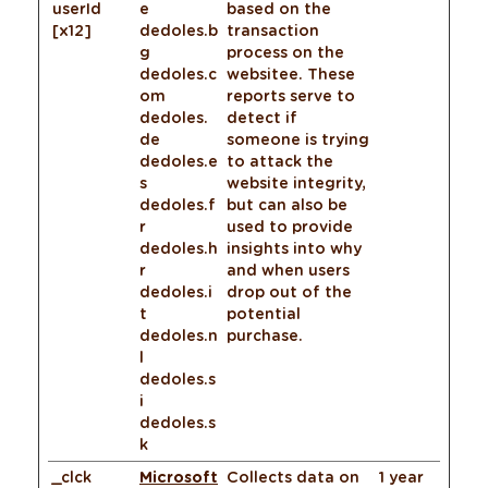
userId
e
based on the
[x12]
dedoles.b
transaction
g
process on the
dedoles.c
websitee. These
om
reports serve to
dedoles.
detect if
de
someone is trying
dedoles.e
to attack the
s
website integrity,
dedoles.f
but can also be
r
used to provide
dedoles.h
insights into why
r
and when users
dedoles.i
drop out of the
t
potential
dedoles.n
purchase.
l
dedoles.s
i
dedoles.s
k
_clck
Microsoft
Collects data on
1 year