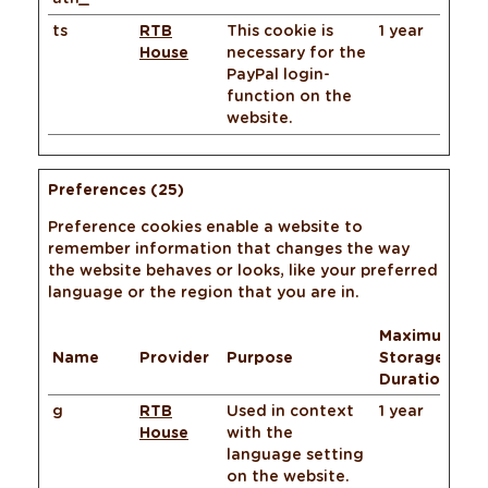
ts
RTB
This cookie is
1 year
House
necessary for the
PayPal login-
function on the
website.
Preferences (25)
Preference cookies enable a website to
remember information that changes the way
the website behaves or looks, like your preferred
language or the region that you are in.
Maximum
Name
Provider
Purpose
Storage
Duration
g
RTB
Used in context
1 year
House
with the
language setting
on the website.