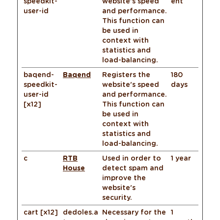
speedkit-
website's speed
ent
user-id
and performance.
This function can
be used in
context with
statistics and
load-balancing.
baqend-
Baqend
Registers the
180
speedkit-
website's speed
days
user-id
and performance.
[x12]
This function can
be used in
context with
statistics and
load-balancing.
c
RTB
Used in order to
1 year
House
detect spam and
improve the
website's
security.
cart [x12]
dedoles.a
Necessary for the
1