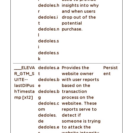
dedoles.h
insights into why
r
and when users
dedoles.i
drop out of the
t
potential
dedoles.n
purchase.
l
dedoles.s
i
dedoles.s
k
___ELEVA
dedoles.a
Provides the
Persist
R_GTM_S
t
website owner
ent
UITE--
dedoles.b
with user reports
lastDlPus
e
based on the
hTimesta
dedoles.b
transaction
mp [x12]
g
process on the
dedoles.c
websitee. These
om
reports serve to
dedoles.
detect if
de
someone is trying
dedoles.e
to attack the
s
website integrity,