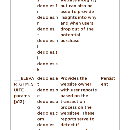
dedoles.f
but can also be
r
used to provide
dedoles.h
insights into why
r
and when users
dedoles.i
drop out of the
t
potential
dedoles.n
purchase.
l
dedoles.s
i
dedoles.s
k
___ELEVA
dedoles.a
Provides the
Persist
R_GTM_S
t
website owner
ent
UITE--
dedoles.b
with user reports
params
e
based on the
[x12]
dedoles.b
transaction
g
process on the
dedoles.c
websitee. These
om
reports serve to
dedoles.
detect if