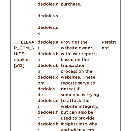
dedoles.n
purchase.
l
dedoles.s
i
dedoles.s
k
___ELEVA
dedoles.a
Provides the
Persist
R_GTM_S
t
website owner
ent
UITE--
dedoles.b
with user reports
cookies
e
based on the
[x12]
dedoles.b
transaction
g
process on the
dedoles.c
websitee. These
om
reports serve to
dedoles.
detect if
de
someone is trying
dedoles.e
to attack the
s
website integrity,
dedoles.f
but can also be
r
used to provide
dedoles.h
insights into why
r
and when users