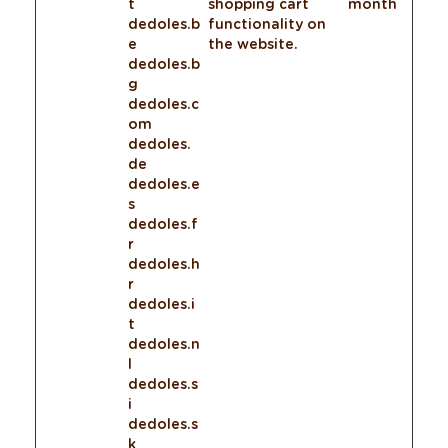
t
shopping cart
month
dedoles.b
functionality on
e
the website.
dedoles.b
g
dedoles.c
om
dedoles.
de
dedoles.e
s
dedoles.f
r
dedoles.h
r
dedoles.i
t
dedoles.n
l
dedoles.s
i
dedoles.s
k