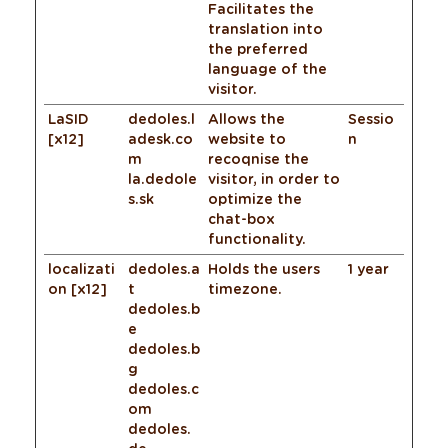
Facilitates the
translation into
the preferred
language of the
visitor.
LaSID
dedoles.l
Allows the
Sessio
[x12]
adesk.co
website to
n
m
recoqnise the
la.dedole
visitor, in order to
s.sk
optimize the
chat-box
functionality.
localizati
dedoles.a
Holds the users
1 year
on [x12]
t
timezone.
dedoles.b
e
dedoles.b
g
dedoles.c
om
dedoles.