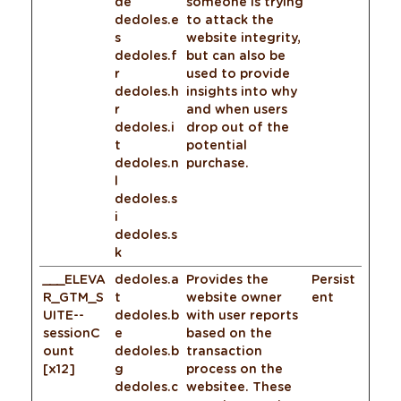
de
someone is trying
dedoles.e
to attack the
s
website integrity,
dedoles.f
but can also be
r
used to provide
dedoles.h
insights into why
r
and when users
dedoles.i
drop out of the
t
potential
dedoles.n
purchase.
l
dedoles.s
i
dedoles.s
k
___ELEVA
dedoles.a
Provides the
Persist
R_GTM_S
t
website owner
ent
UITE--
dedoles.b
with user reports
sessionC
e
based on the
ount
dedoles.b
transaction
[x12]
g
process on the
dedoles.c
websitee. These