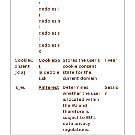
r
dedoles.i
t
dedoles.n
l
dedoles.s
i
dedoles.s
k
CookieC
Cookiebo
Stores the user's
1 year
onsent
t
cookie consent
[x13]
la.dedole
state for the
s.sk
current domain
is_eu
Pinterest
Determines
Sessio
whether the user
n
is located within
the EU and
therefore is
subject to EU's
data privacy
regulations.