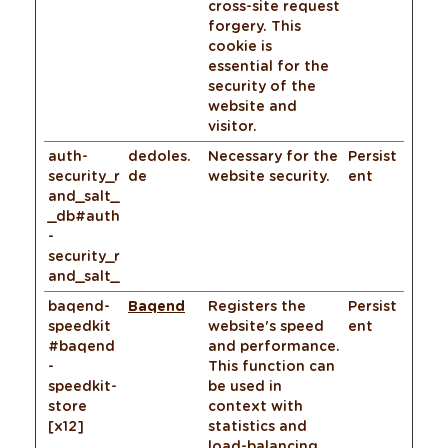
cross-site request
forgery. This
cookie is
essential for the
security of the
website and
visitor.
auth-
dedoles.
Necessary for the
Persist
security_r
de
website security.
ent
and_salt_
_db#auth
-
security_r
and_salt_
baqend-
Baqend
Registers the
Persist
speedkit
website's speed
ent
#baqend
and performance.
-
This function can
speedkit-
be used in
store
context with
[x12]
statistics and
load-balancing.