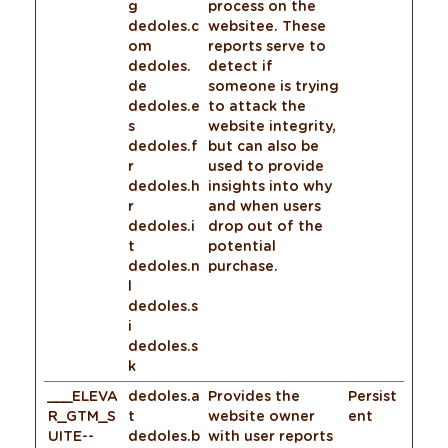
g
process on the
dedoles.c
websitee. These
om
reports serve to
dedoles.
detect if
de
someone is trying
dedoles.e
to attack the
s
website integrity,
dedoles.f
but can also be
r
used to provide
dedoles.h
insights into why
r
and when users
dedoles.i
drop out of the
t
potential
dedoles.n
purchase.
l
dedoles.s
i
dedoles.s
k
___ELEVA
dedoles.a
Provides the
Persist
R_GTM_S
t
website owner
ent
UITE--
dedoles.b
with user reports