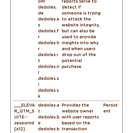
om
reports serve to
dedoles.
detect if
de
someone is trying
dedoles.e
to attack the
s
website integrity,
dedoles.f
but can also be
r
used to provide
dedoles.h
insights into why
r
and when users
dedoles.i
drop out of the
t
potential
dedoles.n
purchase.
l
dedoles.s
i
dedoles.s
k
___ELEVA
dedoles.a
Provides the
Persist
R_GTM_S
t
website owner
ent
UITE--
dedoles.b
with user reports
sessionId
e
based on the
[x12]
dedoles.b
transaction