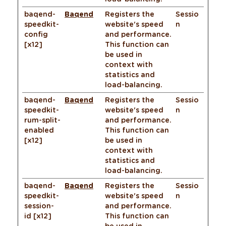
baqend-
Baqend
Registers the
Sessio
speedkit-
website's speed
n
config
and performance.
[x12]
This function can
be used in
context with
statistics and
load-balancing.
baqend-
Baqend
Registers the
Sessio
speedkit-
website's speed
n
rum-split-
and performance.
enabled
This function can
[x12]
be used in
context with
statistics and
load-balancing.
baqend-
Baqend
Registers the
Sessio
speedkit-
website's speed
n
session-
and performance.
id [x12]
This function can
be used in