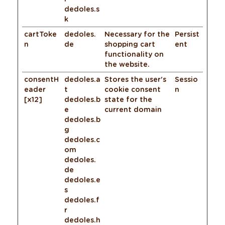
dedoles.s
k
cartToke
dedoles.
Necessary for the
Persist
n
de
shopping cart
ent
functionality on
the website.
consentH
dedoles.a
Stores the user's
Sessio
eader
t
cookie consent
n
[x12]
dedoles.b
state for the
e
current domain
dedoles.b
g
dedoles.c
om
dedoles.
de
dedoles.e
s
dedoles.f
r
dedoles.h