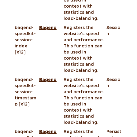
context with
statistics and
load-balancing.
baqend-
Baqend
Registers the
Sessio
speedkit-
website's speed
n
session-
and performance.
index
This function can
[x12]
be used in
context with
statistics and
load-balancing.
baqend-
Baqend
Registers the
Sessio
speedkit-
website's speed
n
session-
and performance.
timestam
This function can
p [x12]
be used in
context with
statistics and
load-balancing.
baqend-
Baqend
Registers the
Persist