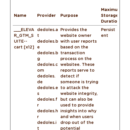
Maximum
Name
Provider
Purpose
Storage
Duration
___ELEVA
dedoles.a
Provides the
Persist
R_GTM_S
t
website owner
ent
UITE--
dedoles.b
with user reports
cart [x12]
e
based on the
dedoles.b
transaction
g
process on the
dedoles.c
websitee. These
om
reports serve to
dedoles.
detect if
de
someone is trying
dedoles.e
to attack the
s
website integrity,
dedoles.f
but can also be
r
used to provide
dedoles.h
insights into why
r
and when users
dedoles.i
drop out of the
t
potential