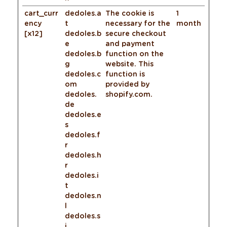
cart_curr
dedoles.a
The cookie is
1
ency
t
necessary for the
month
[x12]
dedoles.b
secure checkout
e
and payment
dedoles.b
function on the
g
website. This
dedoles.c
function is
om
provided by
dedoles.
shopify.com.
de
dedoles.e
s
dedoles.f
r
dedoles.h
r
dedoles.i
t
dedoles.n
l
dedoles.s
i