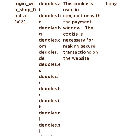
login_wit
dedoles.a
This cookie is
1 day
h_shop_fi
t
used in
nalize
dedoles.b
conjunction with
[x12]
e
the payment
dedoles.b
window - The
g
cookie is
dedoles.c
necessary for
om
making secure
dedoles.
transactions on
de
the website.
dedoles.e
s
dedoles.f
r
dedoles.h
r
dedoles.i
t
dedoles.n
l
dedoles.s
i