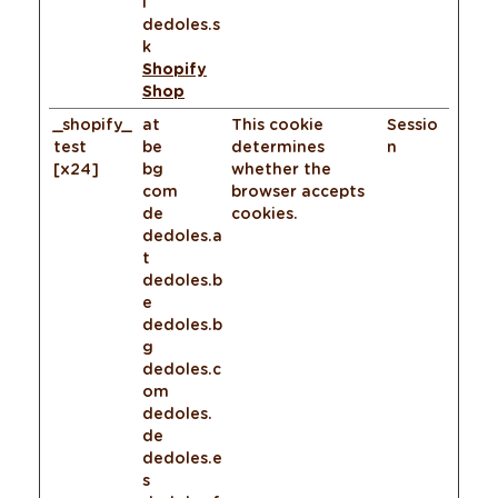
i
dedoles.s
k
Shopify
Shop
_shopify_
at
This cookie
Sessio
test
be
determines
n
[x24]
bg
whether the
com
browser accepts
de
cookies.
dedoles.a
t
dedoles.b
e
dedoles.b
g
dedoles.c
om
dedoles.
de
dedoles.e
s