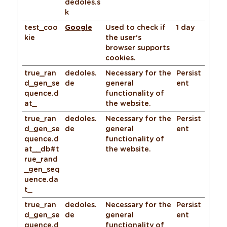
dedoles.s
k
test_coo
Google
Used to check if
1 day
kie
the user's
browser supports
cookies.
true_ran
dedoles.
Necessary for the
Persist
d_gen_se
de
general
ent
quence.d
functionality of
at_
the website.
true_ran
dedoles.
Necessary for the
Persist
d_gen_se
de
general
ent
quence.d
functionality of
at__db#t
the website.
rue_rand
_gen_seq
uence.da
t_
true_ran
dedoles.
Necessary for the
Persist
d_gen_se
de
general
ent
quence.d
functionality of