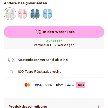
b
Andere Designvarianten
e
w
e
r
t
e
t
In den Warenkorb
Auf Lager
Versand in
1 - 2 Werktagen
Kostenloser
Versand ab
59 €
100 Tage Rückgaberecht
Produktbeschreibung