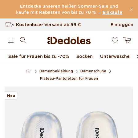
Direkt zum Inhalt
Entdecke unseren heißen Sommer-Sale und
kaufe mit Rabatten von bis zu 70 % →
(60.199 Bewertungen)
Einkaufe
Kostenloser
Versand ab
59 €
Einloggen
0
100 Tage Rückgaberecht
Warenkor
Unser originelles Design
Sale für Frauen bis zu -70 %
Socken
Unterwäsche
Schnell & zuverlässig
Damenbekleidung
Damenschuhe
Plateau-Pantoletten für Frauen
Zu Produktinformationen
springen
Neu