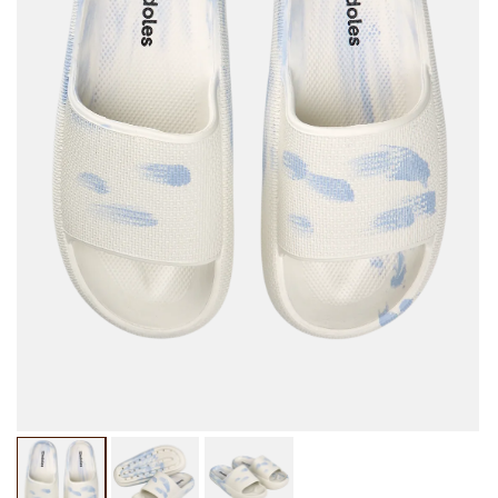
Medien
Me
1
2
in
in
Modal
Mo