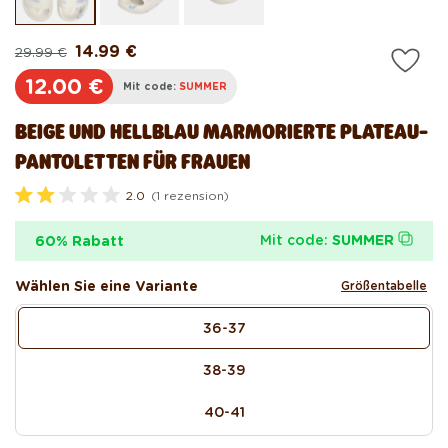
öffnen
öf
14.99 €
29.99 €
Normaler
Verkaufspreis
Preis
12.00 €
Mit code:
SUMMER
BEIGE UND HELLBLAU MARMORIERTE PLATEAU-
PANTOLETTEN FÜR FRAUEN
2.0
(1 rezension)
M
i
t
Mit code:
SUMMER
60% Rabatt
2
.
0
Wählen Sie eine Variante
Größentabelle
v
o
size
n
36-37
5
S
t
38-39
e
r
n
40-41
e
n