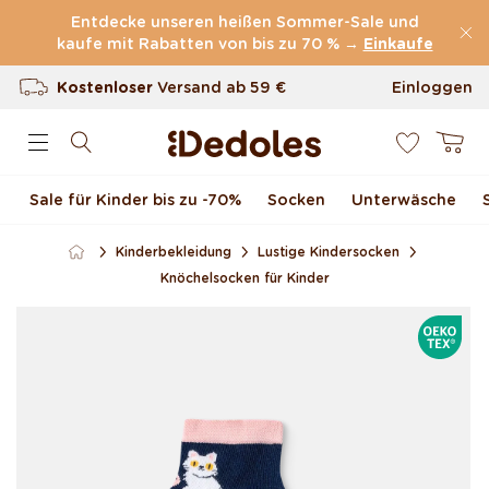
Direkt zum Inhalt
Entdecke unseren heißen Sommer-Sale und
kaufe mit Rabatten von bis zu 70 % →
(60.227 Bewertungen)
Einkaufe
Kostenloser
Versand ab
59 €
Einloggen
0
100 Tage Rückgaberecht
Warenkor
Unser originelles Design
Sale für Kinder bis zu -70 %
Socken
Unterwäsche
Schnell & zuverlässig
Kinderbekleidung
Lustige Kindersocken
Knöchelsocken für Kinder
Zu Produktinformationen
OEKOTE
springen