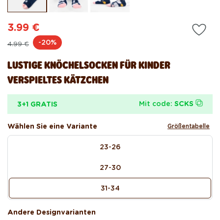
öffnen
öf
3.99 €
Normaler
Verkaufspreis
-20%
4.99 €
Preis
LUSTIGE KNÖCHELSOCKEN FÜR KINDER
VERSPIELTES KÄTZCHEN
Mit code:
SCKS
3+1 GRATIS
Wählen Sie eine Variante
Größentabelle
size
23-26
27-30
31-34
Andere Designvarianten