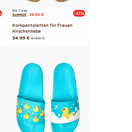
Mit Code
%
-33%
28.00 €
SUMMER
:
Korkpantoletten für Frauen
Kirschenliebe
34.99 €
41.99 €
Normaler
Verkaufspreis
Preis