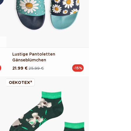
Lustige Pantoletten
Gänseblümchen
21.99 €
25.99 €
-15%
Normaler
Verkaufspreis
Preis
OEKOTEX®