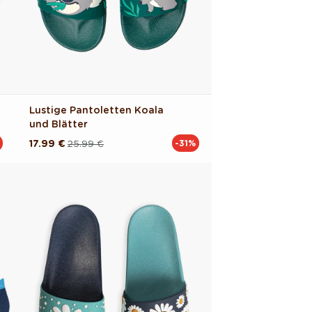
Lustige Pantoletten Koala
und Blätter
17.99 €
25.99 €
-31%
Normaler
Verkaufspreis
Preis