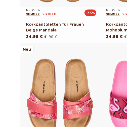
Mit Code
Mit Code
-33%
28.00 €
28
SUMMER
:
SUMMER
:
Korkpantoletten für Frauen
Korkpanto
Beige Mandala
Mohnblum
34.99 €
41.99 €
34.99 €
4
Normaler
Verkaufspreis
Normaler
Verkaufsp
Preis
Preis
Neu