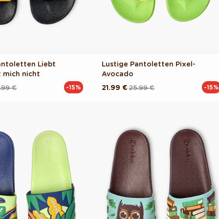
antoletten Liebt
Lustige Pantoletten Pixel-
t mich nicht
Avocado
.99 €
21.99 €
25.99 €
-15%
-15%
reis
Normaler
Verkaufspreis
Preis