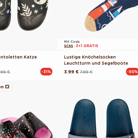
Mit Code
3+1 GRATIS
SCKS
:
antoletten Katze
Lustige Knöchelsocken
Leuchtturm und Segelboote
.99 €
3.99 €
7.99 €
-31%
-50%
reis
Normaler
Verkaufspreis
Preis
n 💥