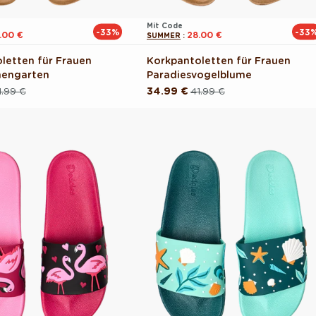
Mit Code
-33%
-33
.00 €
28.00 €
SUMMER
:
letten für Frauen
Korkpantoletten für Frauen
engarten
Paradiesvogelblume
1.99 €
34.99 €
41.99 €
reis
Normaler
Verkaufspreis
Preis