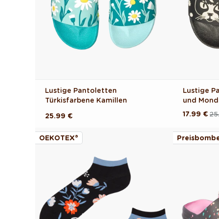
Lustige Pantoletten
Lustige P
Türkisfarbene Kamillen
und Mond
17.99 €
25
Normaler
Verkaufsp
Normaler
25.99 €
Preis
Preis
OEKOTEX®
Preisbombe