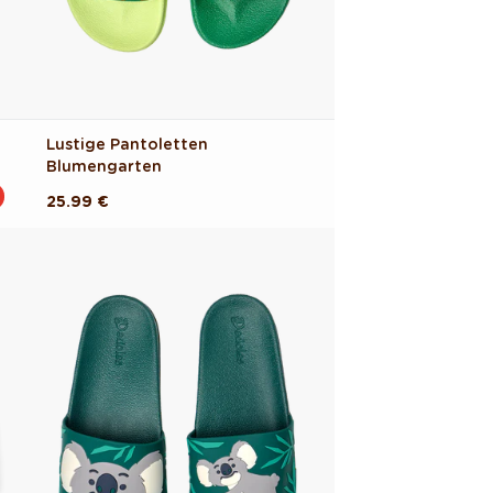
Lustige Pantoletten
Blumengarten
Normaler
25.99 €
Preis