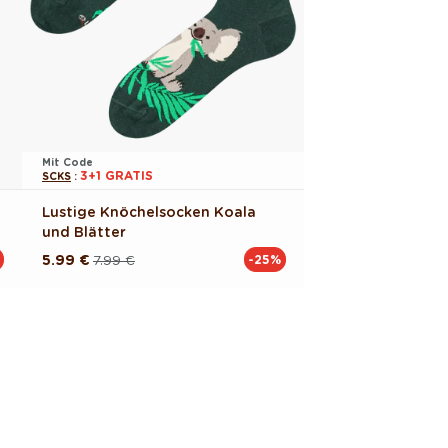
Mit Code
3+1 GRATIS
SCKS
:
Lustige Knöchelsocken Koala
und Blätter
5.99 €
7.99 €
-25%
Normaler
Verkaufspreis
Preis