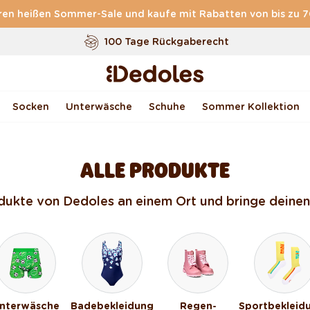
ren heißen Sommer-Sale und kaufe mit Rabatten von bis zu 
100 Tage Rückgaberecht
Unser originelles Design
Schnell & zuverlässig
Socken
Unterwäsche
Schuhe
Sommer Kollektion
ALLE PRODUKTE
dukte von Dedoles an einem Ort und bringe deinen
nterwäsche
Badebekleidung
Regen-
Sportbekleid