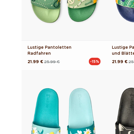
Lustige Pantoletten
Lustige P
Radfahren
und Blätt
21.99 €
25.99 €
21.99 €
25
-15%
Normaler
Verkaufspreis
Normaler
Verkaufsp
Preis
Preis