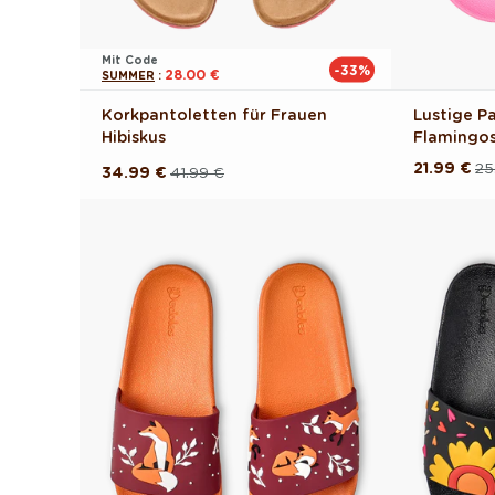
Mit Code
-33%
28.00 €
SUMMER
:
Korkpantoletten für Frauen
Lustige P
Hibiskus
Flamingos
21.99 €
25
Normaler
Verkaufsp
34.99 €
41.99 €
Normaler
Verkaufspreis
Preis
Preis