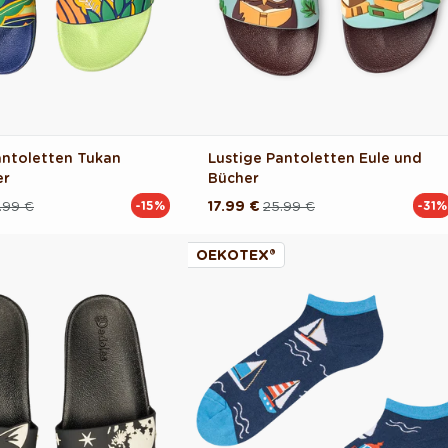
antoletten Tukan
Lustige Pantoletten Eule und
er
Bücher
.99 €
17.99 €
25.99 €
-15%
-31%
reis
Normaler
Verkaufspreis
Preis
OEKOTEX®