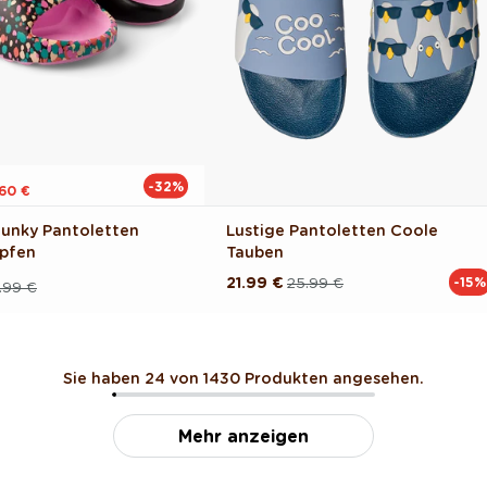
-32%
.60 €
hunky Pantoletten
Lustige Pantoletten Coole
opfen
Tauben
21.99 €
25.99 €
-15%
Normaler
Verkaufspreis
.99 €
reis
Preis
Sie haben 24 von 1430 Produkten angesehen.
Mehr anzeigen