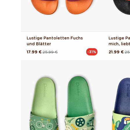
Lustige Pantoletten Fuchs
Lustige P
und Blätter
mich, lieb
17.99 €
25.99 €
21.99 €
25
-31%
Normaler
Verkaufspreis
Normaler
Verkaufsp
Preis
Preis