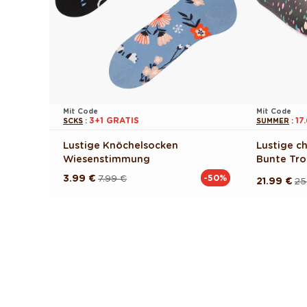
Mit Code
Mit Code
3+1 GRATIS
17
SCKS
:
SUMMER
:
Lustige Knöchelsocken
Lustige c
Wiesenstimmung
Bunte Tr
3.99 €
7.99 €
-50%
Normaler
Verkaufspreis
21.99 €
25
Normaler
Verkaufsp
Preis
Preis