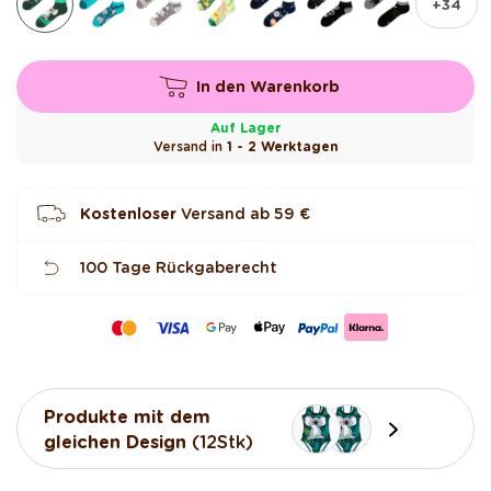
+34
r
t
e
t
In den Warenkorb
Auf Lager
Versand in
1 - 2 Werktagen
Kostenloser
Versand ab
59 €
100 Tage Rückgaberecht
Produkte mit dem
gleichen Design
(12Stk)