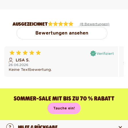
AUSGEZEICHNET
(8 Bewertungen)
Bewertungen ansehen
Verifiziert
LISA S.
26.06.2026
19
Keine Textbewertung.
Ke
SOMMER-SALE MIT BIS ZU 70 % RABATT
Tauche ein!
HILFE & RÜCKGABE