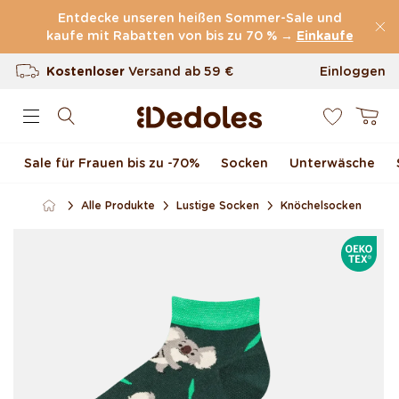
Direkt zum Inhalt
Entdecke unseren heißen Sommer-Sale und
kaufe mit Rabatten von bis zu 70 % →
(60.231 Bewertungen)
Einkaufe
Kostenloser
Versand ab
59 €
Einloggen
0
100 Tage Rückgaberecht
Warenkor
Unser originelles Design
Sale für Frauen bis zu -70 %
Socken
Unterwäsche
Schnell & zuverlässig
Alle Produkte
Lustige Socken
Knöchelsocken
Zu Produktinformationen
OEKOTE
springen