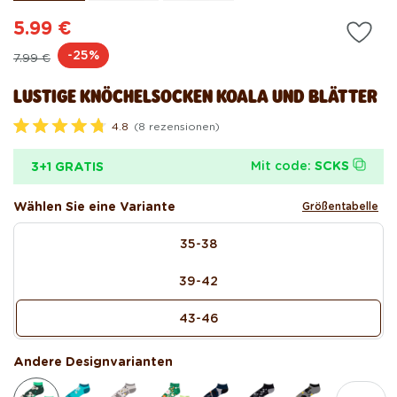
5.99 €
Normaler
Verkaufspreis
-25%
7.99 €
Preis
LUSTIGE KNÖCHELSOCKEN KOALA UND BLÄTTER
4.8
(8 rezensionen)
M
i
t
Mit code:
SCKS
3+1 GRATIS
4
.
8
Wählen Sie eine Variante
Größentabelle
v
o
size
n
35-38
5
S
t
39-42
e
r
n
43-46
e
n
b
Andere Designvarianten
e
w
e