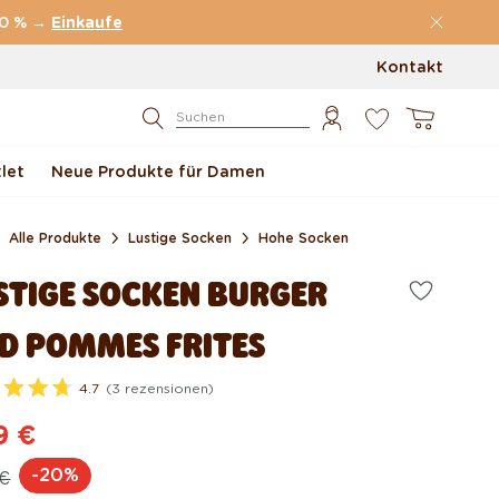
70 % →
Einkaufe
Kontakt
0
Warenkorb
Suchen
let
Neue Produkte für Damen
Alle Produkte
Lustige Socken
Hohe Socken
STIGE SOCKEN BURGER
D POMMES FRITES
4.7
(3 rezensionen)
9 €
rmaler
rkaufspreis
-20%
 €