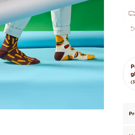
P
g
(
Pr