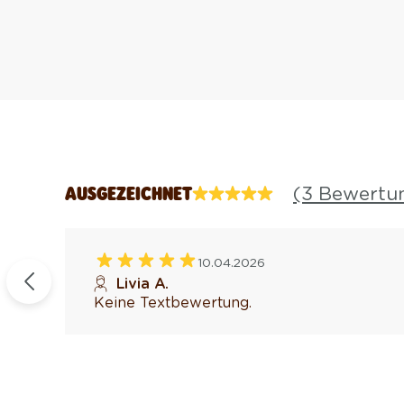
(3 Bewertu
AUSGEZEICHNET
10.04.2026
fiziert
Livia A.
Keine Textbewertung.