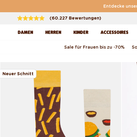
Direkt zum Inhalt
Entdecke unse
(60.227 Bewertungen)
DAMEN
HERREN
KINDER
ACCESSOIRES
Sale für Frauen bis zu -70 %
S
Zu Produktinformationen
springen
Neuer Schnitt