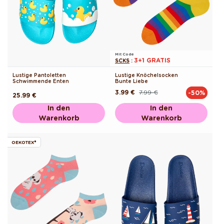
Mit Code
3+1 GRATIS
SCKS
:
Lustige Pantoletten
Lustige Knöchelsocken
Schwimmende Enten
Bunte Liebe
3.99 €
7.99 €
-50%
Normaler
Verkaufspreis
Normaler
25.99 €
Preis
Preis
In den
In den
Warenkorb
Warenkorb
OEKOTEX®