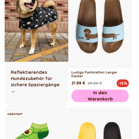
Reflektierendes
Lustige Pantoletten Langer
Dackel
Hundezubehör für
21.99 €
25.99 €
-15%
Normaler
Verkaufspreis
sichere Spaziergänge
Preis
→
In den
Warenkorb
OEKOTEX®