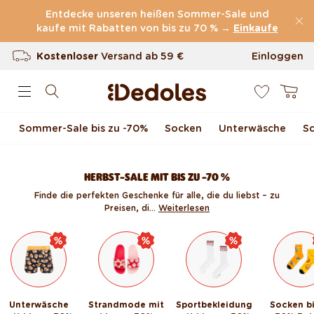
Direkt zum Inhalt
Entdecke unseren heißen Sommer-Sale und
kaufe mit Rabatten von bis zu 70 % →
(60.231 Bewertungen)
Einkaufe
Kostenloser
Versand ab
59 €
Einloggen
0
100 Tage Rückgaberecht
Warenkor
Unser originelles Design
Sommer-Sale bis zu -70 %
Socken
Unterwäsche
S
Schnell & zuverlässig
HERBST-SALE MIT BIS ZU -70 %
Finde die perfekten Geschenke für alle, die du liebst – zu
Preisen, di...
Weiterlesen
Unterwäsche
Strandmode mit
Sportbekleidung
Socken bi