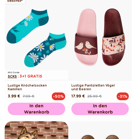
OEKOTEX®
Mit Code
3+1 GRATIS
SCKS
:
Lustige Knöchelsocken
Lustige Pantoletten Vögel
Kamillen
und Beeren
3.99 €
7.99 €
17.99 €
25.99 €
-50%
-31%
Normaler
Verkaufspreis
Normaler
Verkaufspreis
Preis
Preis
In den
In den
Warenkorb
Warenkorb