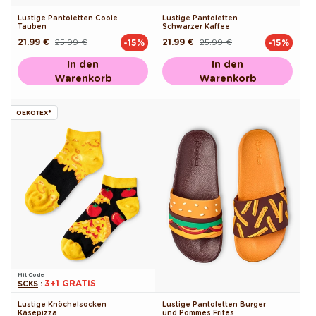
Lustige Pantoletten Coole
Lustige Pantoletten
Tauben
Schwarzer Kaffee
21.99 €
25.99 €
21.99 €
25.99 €
-15%
-15%
Normaler
Verkaufspreis
Normaler
Verkaufspreis
Preis
Preis
In den
In den
Warenkorb
Warenkorb
OEKOTEX®
Mit Code
3+1 GRATIS
SCKS
:
Lustige Knöchelsocken
Lustige Pantoletten Burger
Käsepizza
und Pommes Frites