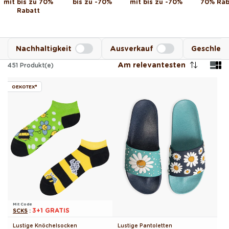
mit bis zu 70%
bis zu -70 %
mit bis zu -70 %
70% Rab
Rabatt
Nachhaltigkeit
Ausverkauf
Geschlec
Am relevantesten
451
Produkt(e)
OEKOTEX®
Mit Code
3+1 GRATIS
SCKS
:
Lustige Knöchelsocken
Lustige Pantoletten