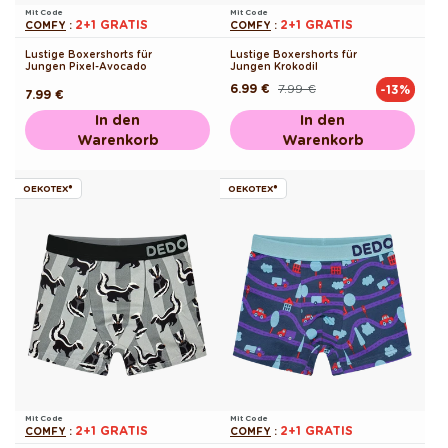
Mit Code
Mit Code
2+1 GRATIS
2+1 GRATIS
COMFY
:
COMFY
:
Lustige Boxershorts für
Lustige Boxershorts für
Jungen Pixel-Avocado
Jungen Krokodil
6.99 €
7.99 €
-13%
Normaler
Verkaufspreis
Normaler
7.99 €
Preis
Preis
In den
In den
Warenkorb
Warenkorb
OEKOTEX®
OEKOTEX®
Mit Code
Mit Code
2+1 GRATIS
2+1 GRATIS
COMFY
:
COMFY
: