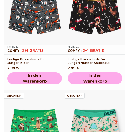
Mit Code
Mit Code
2+1 GRATIS
2+1 GRATIS
COMFY
:
COMFY
:
Lustige Boxershorts für
Lustige Boxershorts für
Jungen Biker
Jungen Hühner-Astronaut
Normaler
7.99 €
Normaler
7.99 €
Preis
Preis
In den
In den
Warenkorb
Warenkorb
OEKOTEX®
OEKOTEX®