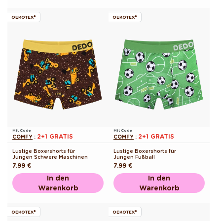
OEKOTEX®
OEKOTEX®
Mit Code
Mit Code
2+1 GRATIS
2+1 GRATIS
COMFY
:
COMFY
:
Lustige Boxershorts für
Lustige Boxershorts für
Jungen Schwere Maschinen
Jungen Fußball
Normaler
7.99 €
Normaler
7.99 €
Preis
Preis
In den
In den
Warenkorb
Warenkorb
OEKOTEX®
OEKOTEX®