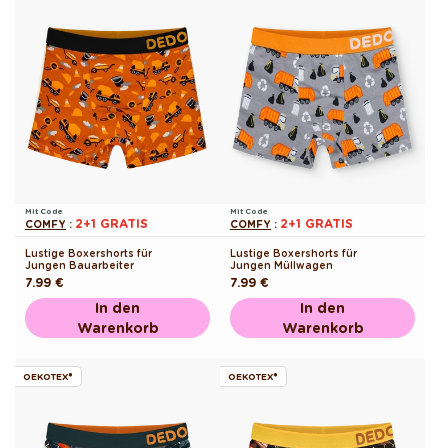
Mit Code
Mit Code
2+1 GRATIS
2+1 GRATIS
COMFY
:
COMFY
:
Lustige Boxershorts für
Lustige Boxershorts für
Jungen Bauarbeiter
Jungen Müllwagen
Normaler
7.99 €
Normaler
7.99 €
Preis
Preis
In den
In den
Warenkorb
Warenkorb
OEKOTEX®
OEKOTEX®