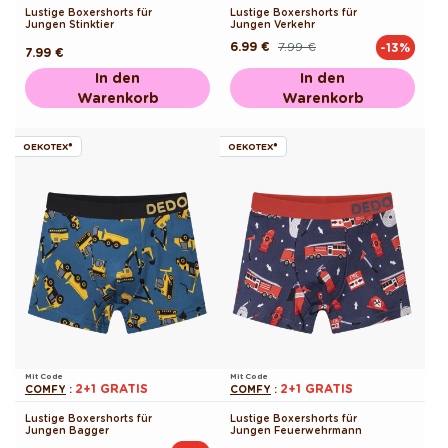
Lustige Boxershorts für
Lustige Boxershorts für
Jungen Stinktier
Jungen Verkehr
6.99 €
7.99 €
-13%
Normaler
Verkaufspreis
Normaler
7.99 €
Preis
Preis
In den
In den
Warenkorb
Warenkorb
OEKOTEX®
OEKOTEX®
Mit Code
Mit Code
2+1 GRATIS
2+1 GRATIS
COMFY
:
COMFY
:
Lustige Boxershorts für
Lustige Boxershorts für
Jungen Bagger
Jungen Feuerwehrmann