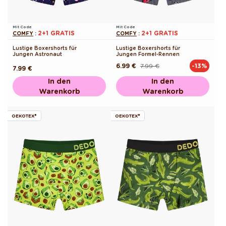
Mit Code
Mit Code
2+1 GRATIS
2+1 GRATIS
COMFY
:
COMFY
:
Lustige Boxershorts für
Lustige Boxershorts für
Jungen Astronaut
Jungen Formel-Rennen
6.99 €
7.99 €
-13%
Normaler
Verkaufspreis
Normaler
7.99 €
Preis
Preis
In den
In den
Warenkorb
Warenkorb
OEKOTEX®
OEKOTEX®