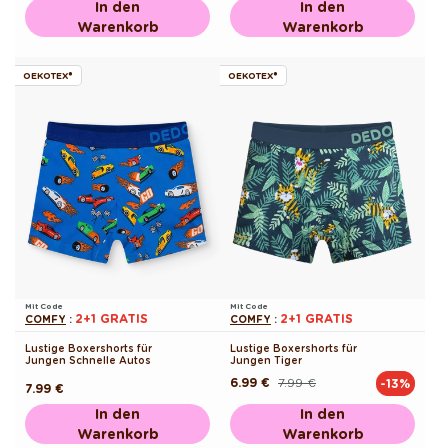
In den
In den
Warenkorb
Warenkorb
OEKOTEX®
OEKOTEX®
Mit Code
Mit Code
2+1 GRATIS
2+1 GRATIS
COMFY
:
COMFY
:
Lustige Boxershorts für
Lustige Boxershorts für
Jungen Schnelle Autos
Jungen Tiger
6.99 €
7.99 €
-13%
Normaler
Verkaufspreis
Normaler
7.99 €
Preis
Preis
In den
In den
Warenkorb
Warenkorb