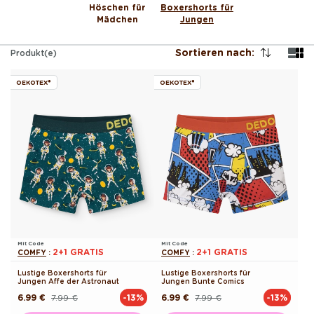
Höschen für
Boxershorts für
Mädchen
Jungen
Sortieren nach:
Produkt(e)
OEKOTEX®
OEKOTEX®
Mit Code
Mit Code
2+1 GRATIS
2+1 GRATIS
COMFY
:
COMFY
:
Lustige Boxershorts für
Lustige Boxershorts für
Jungen Affe der Astronaut
Jungen Bunte Comics
6.99 €
7.99 €
6.99 €
7.99 €
-13%
-13%
Normaler
Verkaufspreis
Normaler
Verkaufspreis
Preis
Preis