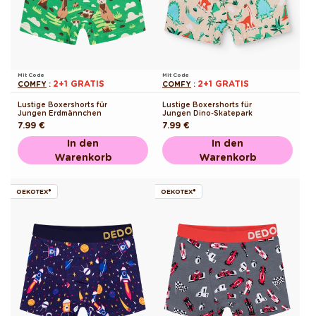
Mit Code
Mit Code
2+1 GRATIS
2+1 GRATIS
COMFY
:
COMFY
:
Lustige Boxershorts für
Lustige Boxershorts für
Jungen Erdmännchen
Jungen Dino-Skatepark
Normaler
7.99 €
Normaler
7.99 €
Preis
Preis
In den
In den
Warenkorb
Warenkorb
OEKOTEX®
OEKOTEX®