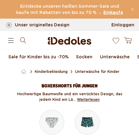
Kostenloser
Versand ab
59 €
Direkt zum Inhalt
Entdecke unseren heißen Sommer-Sale und
100 Tage Rückgaberecht
kaufe mit Rabatten von bis zu 70 % →
Einkaufe
Unser originelles Design
Einloggen
0
Schnell & zuverlässig
Warenkor
Sale für Kinder bis zu -70 %
Socken
Unterwäsche
Kinderbekleidung
Unterwäsche für Kinder
BOXERSHORTS FÜR JUNGEN
Hochwertige Baumwolle und ein verrücktes Design, das
jedem Kind ein Lä...
Weiterlesen