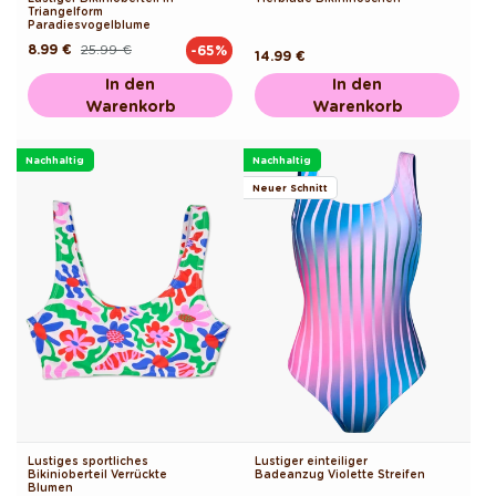
Triangelform
Paradiesvogelblume
8.99 €
25.99 €
-65%
Normaler
Verkaufspreis
Normaler
14.99 €
Preis
Preis
In den
In den
Warenkorb
Warenkorb
Nachhaltig
Nachhaltig
Neuer Schnitt
Lustiges sportliches
Lustiger einteiliger
Bikinioberteil Verrückte
Badeanzug Violette Streifen
Blumen