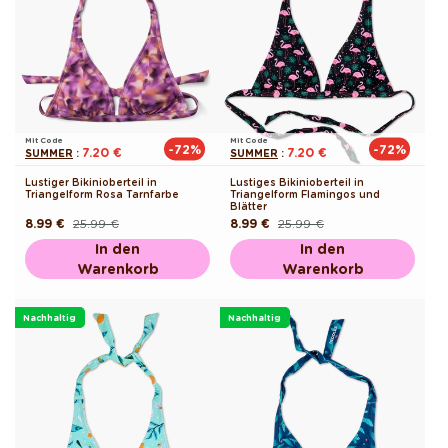
Mit Code
Mit Code
-72%
-72%
7.20 €
7.20 €
SUMMER
:
SUMMER
:
Lustiger Bikinioberteil in
Lustiges Bikinioberteil in
Triangelform Rosa Tarnfarbe
Triangelform Flamingos und
Blätter
8.99 €
25.99 €
8.99 €
25.99 €
Normaler
Verkaufspreis
Normaler
Verkaufspreis
Preis
Preis
In den
In den
Warenkorb
Warenkorb
Nachhaltig
Nachhaltig