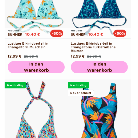
Mit Code
Mit Code
-60%
-60%
10.40 €
10.40 €
SUMMER
:
SUMMER
:
Lustiger Bikinioberteil in
Lustiges Bikinioberteil in
Triangelform Muscheln
Triangelform Türkisfarbene
Blumen
12.99 €
25.99 €
12.99 €
25.99 €
Normaler
Verkaufspreis
Normaler
Verkaufspreis
Preis
Preis
In den
In den
Warenkorb
Warenkorb
Nachhaltig
Nachhaltig
Neuer Schnitt