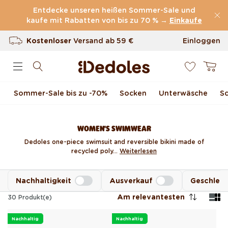
Direkt zum Inhalt
Entdecke unseren heißen Sommer-Sale und
kaufe mit Rabatten von bis zu 70 % →
(60.227 Bewertungen)
Einkaufe
Kostenloser
Versand ab
59 €
Einloggen
0
100 Tage Rückgaberecht
Warenkor
Unser originelles Design
Sommer-Sale bis zu -70 %
Socken
Unterwäsche
S
Schnell & zuverlässig
WOMEN'S SWIMWEAR
Dedoles one-piece swimsuit and reversible bikini made of
recycled poly...
Weiterlesen
Nachhaltigkeit
Ausverkauf
Geschlec
Am relevantesten
30
Produkt(e)
Nachhaltig
Nachhaltig