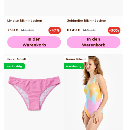
Limette Bikinihöschen
Goldgelbe Bikinihöschen
7.99 €
14.99 €
10.49 €
14.99 €
-47%
-30%
Normaler
Verkaufspreis
Normaler
Verkaufspreis
Preis
Preis
In den
In den
Warenkorb
Warenkorb
Neuer Schnitt
Neuer Schnitt
Nachhaltig
Nachhaltig