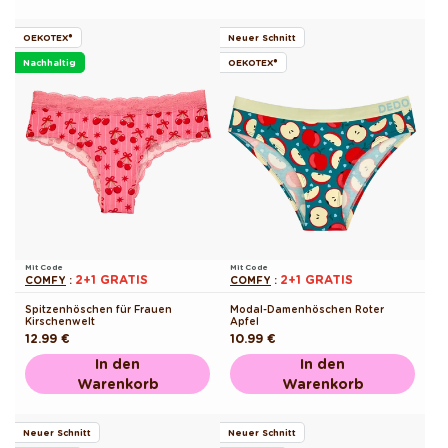
OEKOTEX®
Neuer Schnitt
Nachhaltig
OEKOTEX®
Mit Code
Mit Code
2+1 GRATIS
2+1 GRATIS
COMFY
:
COMFY
:
Spitzenhöschen für Frauen
Modal-Damenhöschen Roter
Kirschenwelt
Apfel
Normaler
12.99 €
Normaler
10.99 €
Preis
Preis
In den
In den
Warenkorb
Warenkorb
Neuer Schnitt
Neuer Schnitt