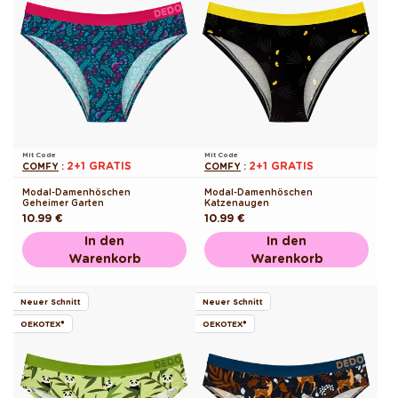
Mit Code
Mit Code
2+1 GRATIS
2+1 GRATIS
COMFY
:
COMFY
:
Modal-Damenhöschen
Modal-Damenhöschen
Geheimer Garten
Katzenaugen
Normaler
10.99 €
Normaler
10.99 €
Preis
Preis
In den
In den
Warenkorb
Warenkorb
Neuer Schnitt
Neuer Schnitt
OEKOTEX®
OEKOTEX®