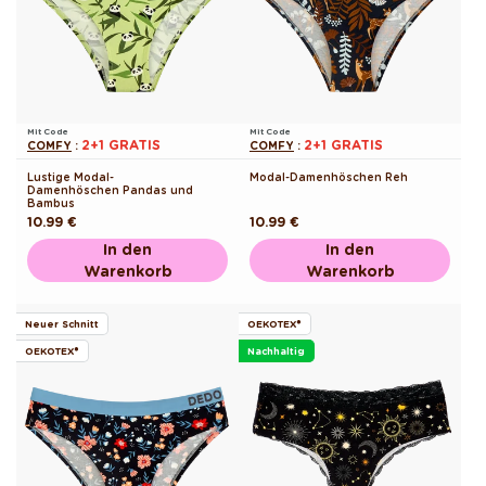
Mit Code
Mit Code
2+1 GRATIS
2+1 GRATIS
COMFY
:
COMFY
:
Lustige Modal-
Modal-Damenhöschen Reh
Damenhöschen Pandas und
Bambus
Normaler
10.99 €
Normaler
10.99 €
Preis
Preis
In den
In den
Warenkorb
Warenkorb
Neuer Schnitt
OEKOTEX®
OEKOTEX®
Nachhaltig