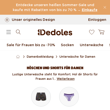
Kostenloser
Versand ab
59 €
Direkt zum Inhalt
Entdecke unseren heißen Sommer-Sale und
100 Tage Rückgaberecht
kaufe mit Rabatten von bis zu 70 % →
Einkaufe
Unser originelles Design
Einloggen
0
Schnell & zuverlässig
Warenkor
Sale für Frauen bis zu -70 %
Socken
Unterwäsche
Damenbekleidung
Unterwäsche für Damen
HÖSCHEN UND SHORTS FÜR DAMEN
Lustige Unterwäsche steht für Komfort. Hol dir Shorts für
Frauen aus 1...
Weiterlesen