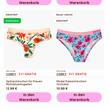
Warenkorb
Warenkorb
OEKOTEX®
Neuer Schnitt
Nachhaltig
OEKOTEX®
Mit Code
Mit Code
2+1 GRATIS
2+1 GRATIS
COMFY
:
COMFY
:
Spitzenhöschen für Frauen
Modal-Damenhöschen
Mohnblumengarten
Orchidee
Normaler
12.99 €
Normaler
10.99 €
Preis
Preis
In den
In den
Warenkorb
Warenkorb