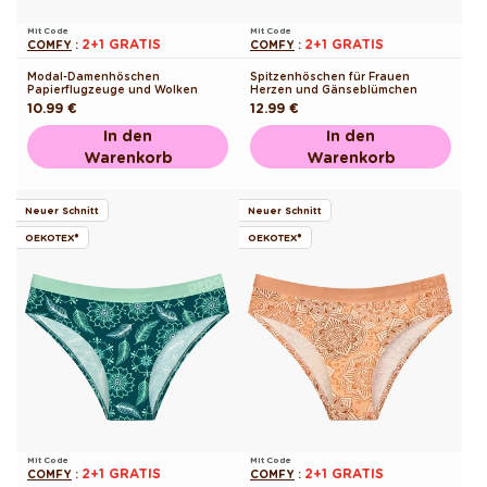
Mit Code
Mit Code
2+1 GRATIS
2+1 GRATIS
COMFY
:
COMFY
:
Modal-Damenhöschen
Spitzenhöschen für Frauen
Papierflugzeuge und Wolken
Herzen und Gänseblümchen
Normaler
10.99 €
Normaler
12.99 €
Preis
Preis
In den
In den
Warenkorb
Warenkorb
Neuer Schnitt
Neuer Schnitt
OEKOTEX®
OEKOTEX®
Mit Code
Mit Code
2+1 GRATIS
2+1 GRATIS
COMFY
:
COMFY
: