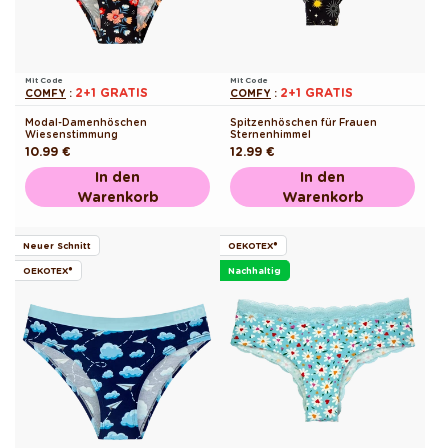
Mit Code
Mit Code
2+1 GRATIS
2+1 GRATIS
COMFY
:
COMFY
:
Modal-Damenhöschen
Spitzenhöschen für Frauen
Wiesenstimmung
Sternenhimmel
Normaler
10.99 €
Normaler
12.99 €
Preis
Preis
In den
In den
Warenkorb
Warenkorb
Neuer Schnitt
OEKOTEX®
OEKOTEX®
Nachhaltig