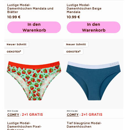
Lustige Modal-
Lustige Modal-
Damenhöschen Mandala und
Damenhöschen Beige
Blätter
Mandala
Normaler
10.99 €
Normaler
10.99 €
Preis
Preis
In den
In den
Warenkorb
Warenkorb
Neuer Schnitt
Neuer Schnitt
OEKOTEX®
OEKOTEX®
Mit Code
Mit Code
2+1 GRATIS
2+1 GRATIS
COMFY
:
COMFY
:
Lustige Modal-
Tief blaugrüne Modal-
Damenhöschen Pixel-
Damenhöschen