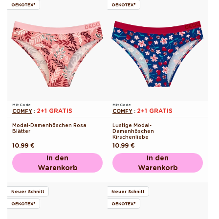
OEKOTEX®
OEKOTEX®
Mit Code
Mit Code
2+1 GRATIS
2+1 GRATIS
COMFY
:
COMFY
:
Modal-Damenhöschen Rosa
Lustige Modal-
Blätter
Damenhöschen
Kirschenliebe
Normaler
10.99 €
Normaler
10.99 €
Preis
Preis
In den
In den
Warenkorb
Warenkorb
Neuer Schnitt
Neuer Schnitt
OEKOTEX®
OEKOTEX®