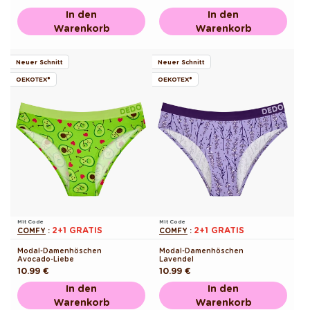
Preis
Preis
In den
In den
Warenkorb
Warenkorb
Neuer Schnitt
Neuer Schnitt
OEKOTEX®
OEKOTEX®
Mit Code
Mit Code
2+1 GRATIS
2+1 GRATIS
COMFY
:
COMFY
:
Modal-Damenhöschen
Modal-Damenhöschen
Avocado-Liebe
Lavendel
Normaler
10.99 €
Normaler
10.99 €
Preis
Preis
In den
In den
Warenkorb
Warenkorb