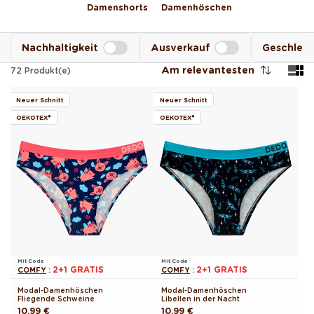
Damenshorts
Damenhöschen
Nachhaltigkeit
Ausverkauf
Geschlec
Am relevantesten
72
Produkt(e)
Neuer Schnitt
Neuer Schnitt
OEKOTEX®
OEKOTEX®
Mit Code
Mit Code
2+1 GRATIS
2+1 GRATIS
COMFY
:
COMFY
:
Modal-Damenhöschen
Modal-Damenhöschen
Fliegende Schweine
Libellen in der Nacht
Normaler
10.99 €
Normaler
10.99 €