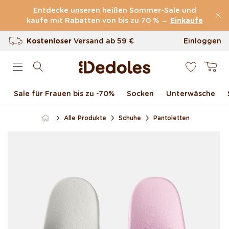
Direkt zum Inhalt
Entdecke unseren heißen Sommer-Sale und
kaufe mit Rabatten von bis zu 70 % →
(60.231 Bewertungen)
Einkaufe
Kostenloser
Versand ab
59 €
Einloggen
0
100 Tage Rückgaberecht
Warenkor
Unser originelles Design
Sale für Frauen bis zu -70 %
Socken
Unterwäsche
Schnell & zuverlässig
Alle Produkte
Schuhe
Pantoletten
Zu Produktinformationen
springen