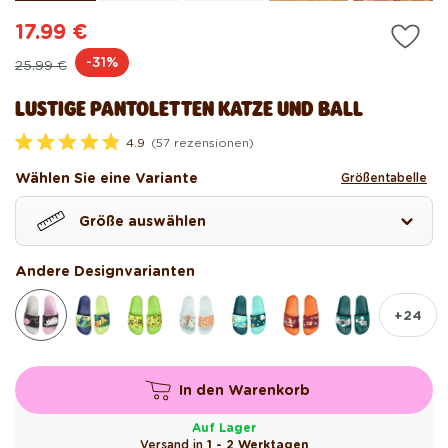
17.99 €
Normaler
Verkaufspreis
-31%
25.99 €
Preis
LUSTIGE PANTOLETTEN KATZE UND BALL
4.9
(57 rezensionen)
M
i
Wählen Sie eine Variante
Größentabelle
t
4
.
Größe auswählen
9
v
o
n
Andere Designvarianten
5
S
t
+24
e
r
n
e
n
In den Warenkorb
b
e
w
Auf Lager
e
Versand in
1 - 2 Werktagen