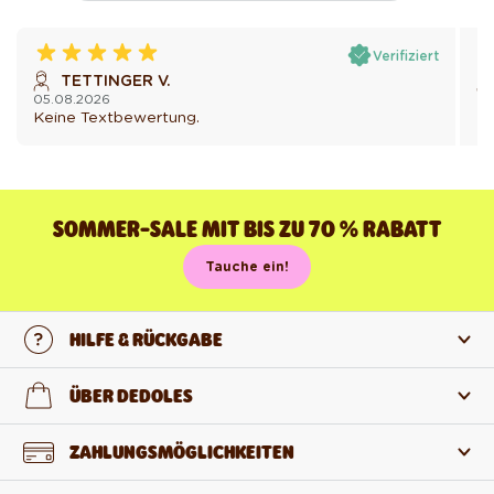
Verifiziert
TETTINGER V.
05.08.2026
05
Keine Textbewertung.
Ke
SOMMER-SALE MIT BIS ZU 70 % RABATT
Tauche ein!
HILFE & RÜCKGABE
Kontaktiere uns
ÜBER DEDOLES
FAQ
Über uns
ZAHLUNGSMÖGLICHKEITEN
Rückgabe und Reklamation
Über die Produkte