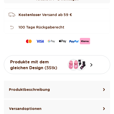
r
t
e
t
Kostenloser
Versand ab
59 €
100 Tage Rückgaberecht
Produkte mit dem
gleichen Design
(5Stk)
Produktbeschreibung
Versandoptionen