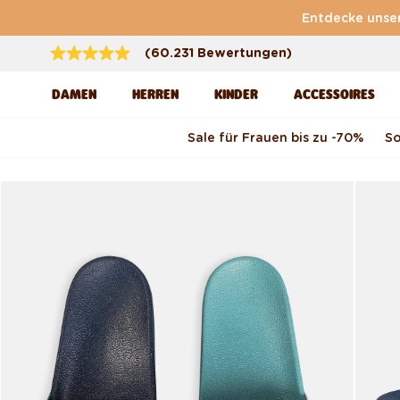
Direkt zum Inhalt
Entdecke unse
(60.231 Bewertungen)
DAMEN
HERREN
KINDER
ACCESSOIRES
Sale für Frauen bis zu -70 %
S
Zu Produktinformationen
springen