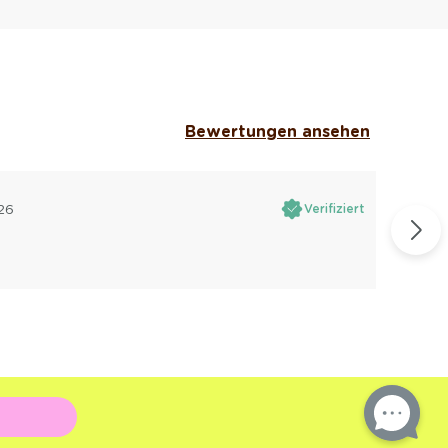
Bewertungen ansehen
26
Verifiziert
K