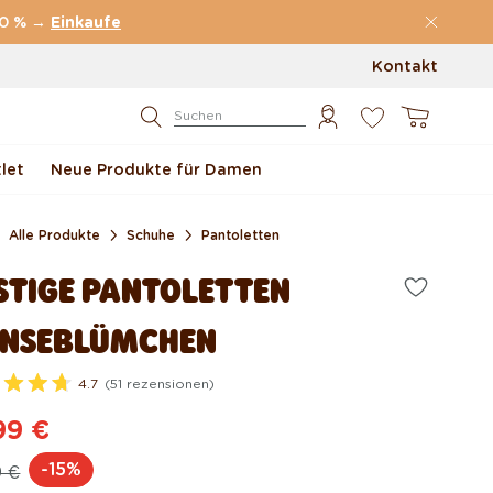
70 % →
Einkaufe
Kontakt
0
Warenkorb
Suchen
let
Neue Produkte für Damen
Alle Produkte
Schuhe
Pantoletten
STIGE PANTOLETTEN
NSEBLÜMCHEN
4.7
(51 rezensionen)
99 €
rmaler
rkaufspreis
-15%
9 €