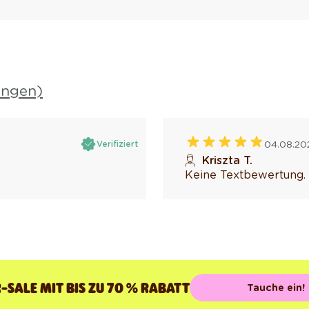
ungen)
04.08.20
Verifiziert
Kriszta T.
Keine Textbewertung.
SALE MIT BIS ZU 70 % RABATT
Tauche ein!