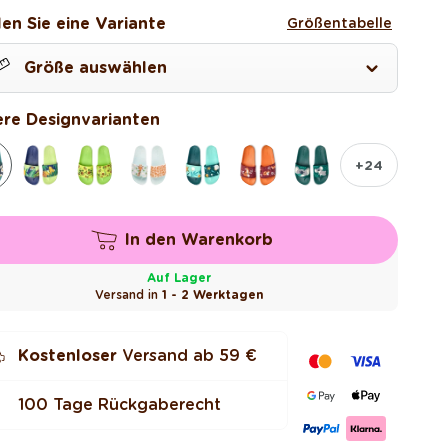
is
en Sie eine Variante
Größentabelle
Größe auswählen
6
re Designvarianten
7
+24
8
In den Warenkorb
9
Auf Lager
Versand in
1 - 2 Werktagen
0
Kostenloser
Versand ab
59 €
2
100 Tage Rückgaberecht