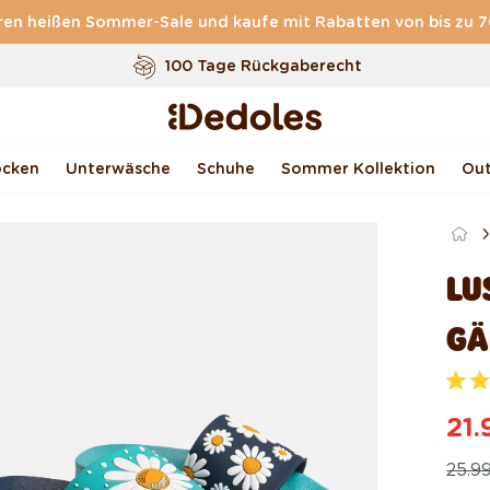
ren heißen Sommer-Sale und kaufe mit Rabatten von bis zu 
Kostenloser
Versand ab
59 €
100 Tage Rückgaberecht
Unser originelles Design
Schnell & zuverlässig
ocken
Unterwäsche
Schuhe
Sommer Kollektion
Out
LU
GÄ
M
i
21.
t
4
No
Ve
.
25.9
7
v